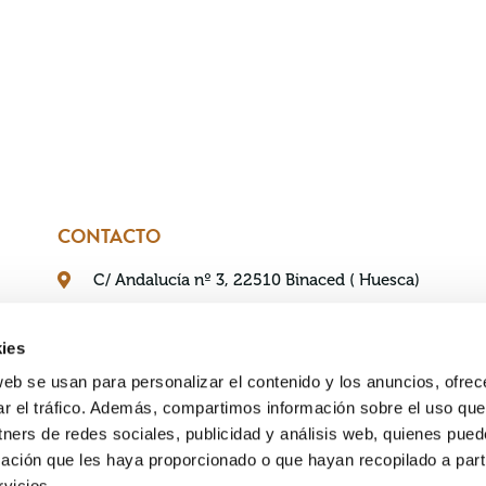
CONTACTO
C/ Andalucía nº 3, 22510 Binaced ( Huesca)
+34 661 75 16 92
ies
info@nuecesdelpirineo.com
web se usan para personalizar el contenido y los anuncios, ofrec
ar el tráfico. Además, compartimos información sobre el uso que
@nueces_del_pirineo
tners de redes sociales, publicidad y análisis web, quienes pue
ación que les haya proporcionado o que hayan recopilado a parti
vicios.