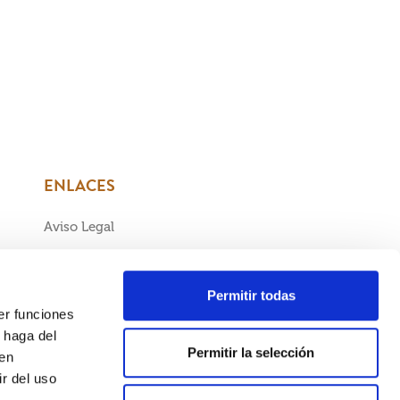
ENLACES
Aviso Legal
Política de Cookies
Política de Privacidad
Permitir todas
er funciones
Condiciones generales de venta
 haga del
Permitir la selección
den
r del uso