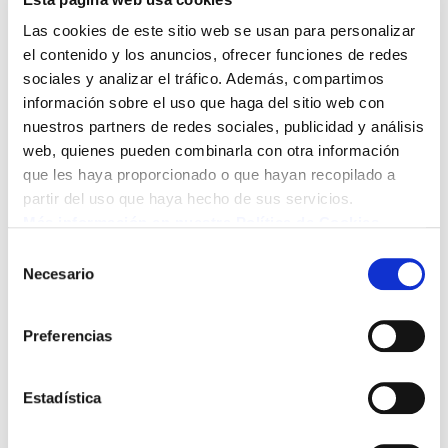
Con este post queremos inaugurar nuestra nueva web,
Las cookies de este sitio web se usan para personalizar
desde la cual podréis conocernos un poco más, saber
el contenido y los anuncios, ofrecer funciones de redes
como cultivamos y sobre todo, donde poder conseguir las
sociales y analizar el tráfico. Además, compartimos
maravillosas nueces del Pirineo. Os comunicamos de que
información sobre el uso que haga del sitio web con
vamos a comenzar la recogida en breves, con que muy
nuestros partners de redes sociales, publicidad y análisis
pronto podréis disfrutarlas.
web, quienes pueden combinarla con otra información
que les haya proporcionado o que hayan recopilado a
Si tenéis alguna duda sobre algo no dudéis en comunicaros
partir del uso que haya hecho de sus servicios.
con nosotros, o bien a través del e-mail o el teléfono que
Más información en nuestra Política de Cookies.
aparecen en la parte superior de la web, o utilizando
Selección
nuestro
formulario de contacto.
Necesario
de
consentimiento
¡Hablamos pronto!
Preferencias
Comparte
Estadística