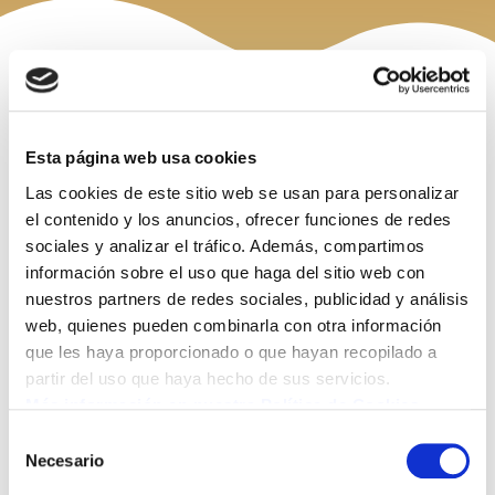
Aviso Legal (LSSI)
Esta página web usa cookies
Las cookies de este sitio web se usan para personalizar
La presente página Web ha sido diseñada para dar a
el contenido y los anuncios, ofrecer funciones de redes
conocer los servicios ofertados por
Latre Podas y
sociales y analizar el tráfico. Además, compartimos
Servicios, S.L..
Es por ello que en cumplimiento de lo
información sobre el uso que haga del sitio web con
exigido en la Ley 34/2002 se le informa que la presente
nuestros partners de redes sociales, publicidad y análisis
página
www.nuecesdelpirineo.com
y su dominio
web, quienes pueden combinarla con otra información
pertenece a
Latre Podas y Servicios, S.L. con CIF
que les haya proporcionado o que hayan recopilado a
B22324644
y domicilio social en
Calle Andalucía, 3,
partir del uso que haya hecho de sus servicios.
22510, Binaced , Huesca,
sociedad inscrita en el
Más información en nuestra Política de Cookies.
Registro Mercantil de
Huesca, Latre Podas y
Selección
Servicios, S.L.
es titular de los derechos de propiedad
Necesario
de
intelectual sobre las Webs y sus contenidos, sin
consentimiento