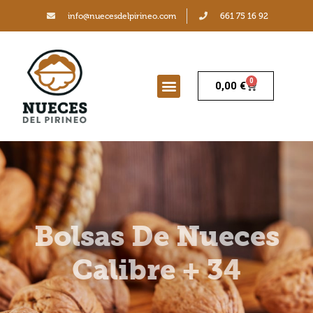
info@nuecesdelpirineo.com
661 75 16 92
0
0,00
€
Bolsas De Nueces
Calibre + 34