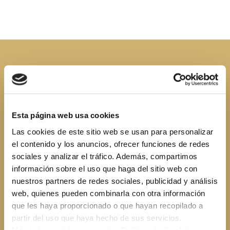
Descripción del producto
Esta página web usa cookies
Las cookies de este sitio web se usan para personalizar
Nuestras
n
ueces Calibre +34
están cultivadas en Binaced
el contenido y los anuncios, ofrecer funciones de redes
(Aragón), donde la calidad y el cuidado en el cultivo son una
sociales y analizar el tráfico. Además, compartimos
tradición. Este calibre grande asegura un fruto de tamaño
información sobre el uso que haga del sitio web con
uniforme, ideal para disfrutar del auténtico sabor y frescura
nuestros partners de redes sociales, publicidad y análisis
de una nuez premium.
web, quienes pueden combinarla con otra información
que les haya proporcionado o que hayan recopilado a
Características del producto:
partir del uso que haya hecho de sus servicios.