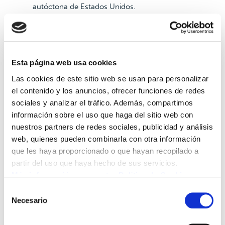
autóctona de Estados Unidos.
Producción moderna:
Hoy en día, la mayor parte de
la producción comercial se concentra en California,
donde los nogales se cultivan en climas cálidos y
suelos bien drenados, lo que permite alcanzar una
Esta página web usa cookies
alta calidad y rendimiento. En Aragón, de donde
Las cookies de este sitio web se usan para personalizar
provienen las Nueces del Pirineo, se destaca los
el contenido y los anuncios, ofrecer funciones de redes
cultivos ubicados cerca del Pirineo, donde las nueces
sociales y analizar el tráfico. Además, compartimos
aprovechan el agua pura del pirineo para regarse, lo
información sobre el uso que haga del sitio web con
que contribuye a obtener frutos con un sabor y una
nuestros partners de redes sociales, publicidad y análisis
calidad excepcionales.
web, quienes pueden combinarla con otra información
que les haya proporcionado o que hayan recopilado a
partir del uso que haya hecho de sus servicios.
Más información en nuestra Política de Cookies.
Selección
Necesario
de
consentimiento